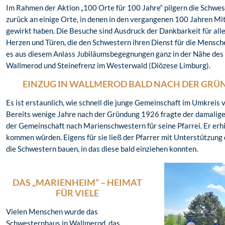
Im Rahmen der Aktion „100 Orte für 100 Jahre“ pilgern die Schwes
zurück an einige Orte, in denen in den vergangenen 100 Jahren Mi
gewirkt haben. Die Besuche sind Ausdruck der Dankbarkeit für alle
Herzen und Türen, die den Schwestern ihren Dienst für die Mensc
es aus diesem Anlass Jubiläumsbegegnungen ganz in der Nähe des 
Wallmerod und Steinefrenz im Westerwald (Diözese Limburg).
EINZUG IN WALLMEROD BALD NACH DER GRÜ
Es ist erstaunlich, wie schnell die junge Gemeinschaft im Umkreis
Bereits wenige Jahre nach der Gründung 1926 fragte der damalig
der Gemeinschaft nach Marienschwestern für seine Pfarrei. Er erhi
kommen würden. Eigens für sie ließ der Pfarrer mit Unterstützung
die Schwestern bauen, in das diese bald einziehen konnten.
DAS „MARIENHEIM“ – HEIMAT
FÜR VIELE
Vielen Menschen wurde das
Schwesternhaus in Wallmerod, das