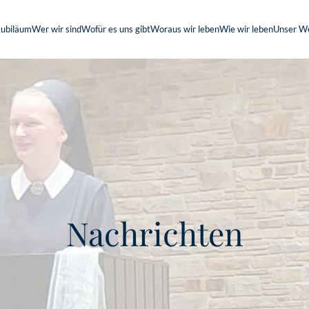
Jubiläum
Wer wir sind
Wofür es uns gibt
Woraus wir leben
Wie wir leben
Unser W
Nachrichten