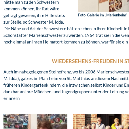
hätte man zu den Schwestern
kommen können, ihr Rat wäre
gefragt gewesen, ihre Hilfe stets
Foto-Galerie im „Marienheim“
zur Stelle, so Schwester M. Idda.
Die Nähe und Art der Schwestern hätten schon in ihrer Kindheit in
Schönstätter Marienschwester zu werden. 1964 trat sie in die Gem
noch einmal an ihren Heimatort kommen zu können, war für sie ei
WIEDERSEHENS-FREUDEN IN S
Auch im nahegelegenen Steinefrenz, wo bis 2006 Marienschwester
M. Idda), gab es im Pfarrheim von St. Matthias an diesem Nachmit
früheren Kindergartenkindern, die inzwischen selbst Kinder und Enk
dankbar an ihre Mädchen- und Jugendgruppen unter der Leitung 
erinnern