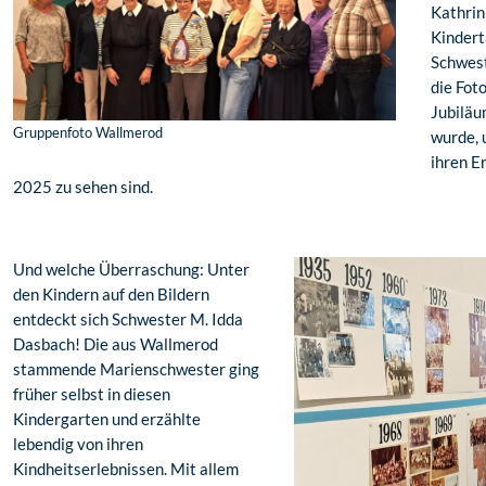
Kathrin
Kindert
Schwest
die Fot
Jubiläu
Gruppenfoto Wallmerod
wurde, 
ihren E
2025 zu sehen sind.
Und welche Überraschung: Unter
den Kindern auf den Bildern
entdeckt sich Schwester M. Idda
Dasbach! Die aus Wallmerod
stammende Marienschwester ging
früher selbst in diesen
Kindergarten und erzählte
lebendig von ihren
Kindheitserlebnissen. Mit allem