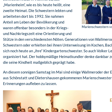
„Marienheim“, wie es bis heute heißt, eine
zweite Heimat. Die Schwestern lebten und
arbeiteten dort bis 1992. Sie nahmen
Anteil am Leben der Bevölkerung und
Marienschwestern v
waren offenbar besonders in der Kriegs-
und Nachkriegszeit eine Orientierung und
Stütze in den verschiedensten Nöten. Generationen von Wallmero
Schwestern oder erhielten bei ihnen Unterweisung im Kochen, Back
sich noch heute an „ihre“ Kindergartenschwester. So auch Volker 
organisiert hat. Der hobbymäßige Heimatkundler denke dankbar 
die seine Kindheit maßgeblich geprägt habe.
An diesem sonnigen Samstag im Mai sind einige Wallmeroder der E
aus Schönstatt und Dietershausen gekommenen Marienschwestern
Erinnerungen aufleben zu lassen.