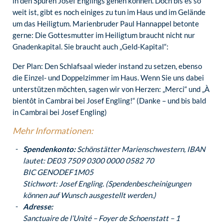
in den Spuren Josef Englings gehen können. Doch bis es so
weit ist, gibt es noch einiges zu tun im Haus und im Gelände
um das Heiligtum. Marienbruder Paul Hannappel betonte
gerne: Die Gottesmutter im Heiligtum braucht nicht nur
Gnadenkapital. Sie braucht auch „Geld-Kapital“:
Der Plan: Den Schlafsaal wieder instand zu setzen, ebenso
die Einzel- und Doppelzimmer im Haus. Wenn Sie uns dabei
unterstützen möchten, sagen wir von Herzen: „Merci“ und „À
bientôt in Cambrai bei Josef Engling!“ (Danke – und bis bald
in Cambrai bei Josef Engling)
Mehr Informationen:
Spendenkonto:
Schönstätter Marienschwestern, IBAN
lautet: DE03 7509 0300 0000 0582 70
BIC GENODEF1M05
Stichwort: Josef Engling. (Spendenbescheinigungen
können auf Wunsch ausgestellt werden.)
Adresse:
Sanctuaire de l’Unité – Foyer de Schoenstatt – 1