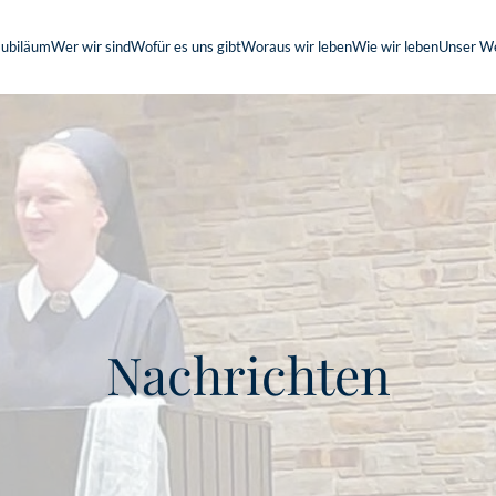
Jubiläum
Wer wir sind
Wofür es uns gibt
Woraus wir leben
Wie wir leben
Unser W
Nachrichten