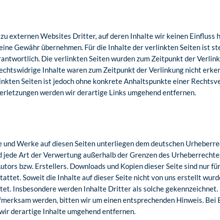
zu externen Websites Dritter, auf deren Inhalte wir keinen Einfluss 
eine Gewähr übernehmen. Für die Inhalte der verlinkten Seiten ist st
rantwortlich. Die verlinkten Seiten wurden zum Zeitpunkt der Verlin
echtswidrige Inhalte waren zum Zeitpunkt der Verlinkung nicht erke
rlinkten Seiten ist jedoch ohne konkrete Anhaltspunkte einer Rechtsv
rletzungen werden wir derartige Links umgehend entfernen.
te und Werke auf diesen Seiten unterliegen dem deutschen Urheberrec
d jede Art der Verwertung außerhalb der Grenzen des Urheberrechtes
tors bzw. Erstellers. Downloads und Kopien dieser Seite sind nur für
ttet. Soweit die Inhalte auf dieser Seite nicht von uns erstellt wurd
et. Insbesondere werden Inhalte Dritter als solche gekennzeichnet. 
fmerksam werden, bitten wir um einen entsprechenden Hinweis. Bei
ir derartige Inhalte umgehend entfernen.