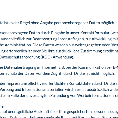
e ist in der Regel ohne Angabe personenbezogener Daten möglich.
ersonenbezogene Daten durch Eingabe in unser Kontaktformular (we
 ausschließlich zur Beantwortung Ihrer Anfragen, zur Abwicklung mi
che Administration. Diese Daten werden nur weitergegeben oder über
g erforderlich ist oder Sie Ihre ausdrückliche Zustimmung erteilt h
en Datenschutzanordnung (KDO) Anwendung.
die Datenübertragung im Internet (z.B. bei der Kommunikation per E-
er Schutz der Daten vor dem Zugriff durch Dritte ist nicht möglich.
er Impressumspflicht veröffentlichten Kontaktdaten durch Dritte z
Werbung und Informationsmaterialien wird hiermit ausdrücklich wide
itte im Falle der unverlangten Zusendung von Werbeinformationen, e
ng
ht auf unentgeltliche Auskunft über Ihre gespeicherten personenbez
 der Datenverarbeitung sowie ein Recht auf Berichtigung, Sperrung