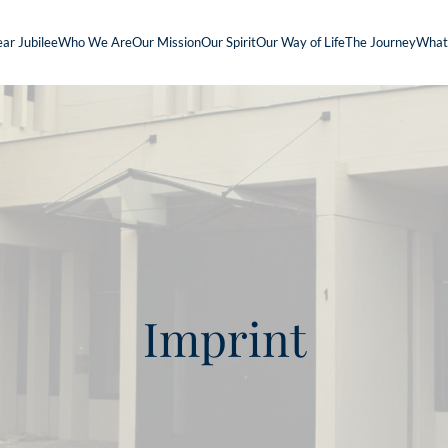
ar Jubilee
Who We Are
Our Mission
Our Spirit
Our Way of Life
The Journey
What
Imprint