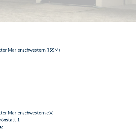
ätter Marienschwestern (ISSM)
tter Marienschwestern e.V.
chönstatt 1
nz