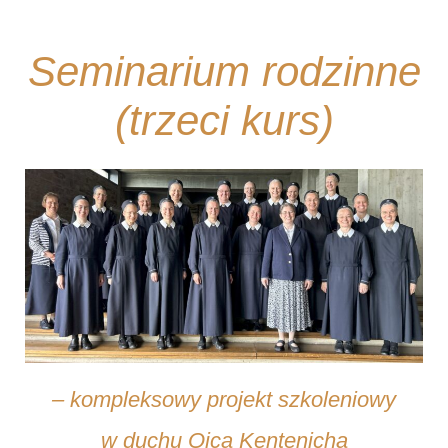
Seminarium rodzinne
(trzeci kurs)
– kompleksowy projekt szkoleniowy
w duchu Ojca Kentenicha