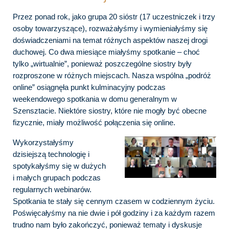
Przez ponad rok, jako grupa 20 sióstr (17 uczestniczek i trzy
osoby towarzyszące), rozważałyśmy i wymieniałyśmy się
doświadczeniami na temat różnych aspektów naszej drogi
duchowej. Co dwa miesiące miałyśmy spotkanie – choć
tylko „wirtualnie”, ponieważ poszczególne siostry były
rozproszone w różnych miejscach. Nasza wspólna „podróż
online” osiągnęła punkt kulminacyjny podczas
weekendowego spotkania w domu generalnym w
Szensztacie. Niektóre siostry, które nie mogły być obecne
fizycznie, miały możliwość połączenia się online.
Wykorzystałyśmy
dzisiejszą technologię i
spotykałyśmy się w dużych
i małych grupach podczas
regularnych webinarów.
Spotkania te stały się cennym czasem w codziennym życiu.
Poświęcałyśmy na nie dwie i pół godziny i za każdym razem
trudno nam było zakończyć, ponieważ tematy i dyskusje