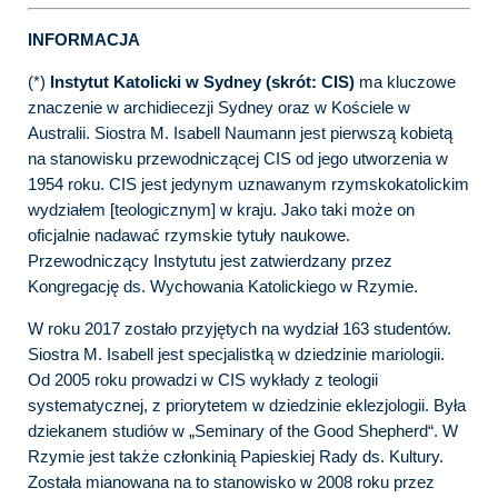
INFORMACJA
(*)
Instytut Katolicki w Sydney (skrót: CIS)
ma kluczowe
znaczenie w archidiecezji Sydney oraz w Kościele w
Australii. Siostra M. Isabell Naumann jest pierwszą kobietą
na stanowisku przewodniczącej CIS od jego utworzenia w
1954 roku. CIS jest jedynym uznawanym rzymskokatolickim
wydziałem [teologicznym] w kraju. Jako taki może on
oficjalnie nadawać rzymskie tytuły naukowe.
Przewodniczący Instytutu jest zatwierdzany przez
Kongregację ds. Wychowania Katolickiego w Rzymie.
W roku 2017 zostało przyjętych na wydział 163 studentów.
Siostra M. Isabell jest specjalistką w dziedzinie mariologii.
Od 2005 roku prowadzi w CIS wykłady z teologii
systematycznej, z priorytetem w dziedzinie eklezjologii. Była
dziekanem studiów w „Seminary of the Good Shepherd“. W
Rzymie jest także członkinią Papieskiej Rady ds. Kultury.
Została mianowana na to stanowisko w 2008 roku przez