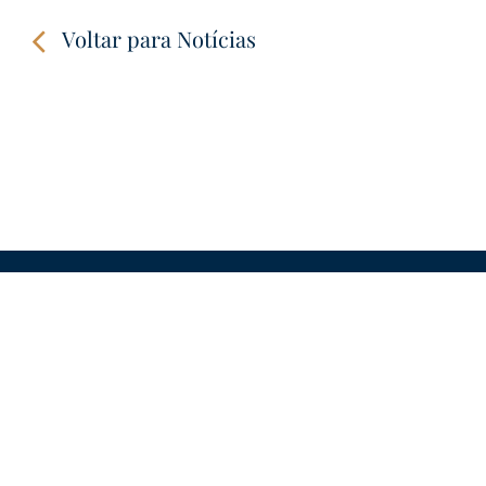
Voltar para Notícias
CONTATOS
LINKS
VÍDEOS
AVISO LEGAL
PRIVACIDADE